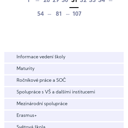
1
28
29
30
31
32
33
34
…
…
54
81
107
Informace vedení školy
Maturity
Ročníkové práce a SOČ
Spolupráce s VŠ a dalšími institucemi
Mezinárodní spolupráce
Erasmus+
Světová škola