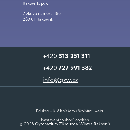
Rakovník, p. o.
Žižkovo náměstí 186
269 01 Rakovník
+420
313 251 311
+420
727 991 382
info@gzw.cz
Edukey
- Klíč k Vašemu školnímu webu
Nastavení souborů cookies
© 2026 Gymnázium Zikmunda Wintra Rakovník