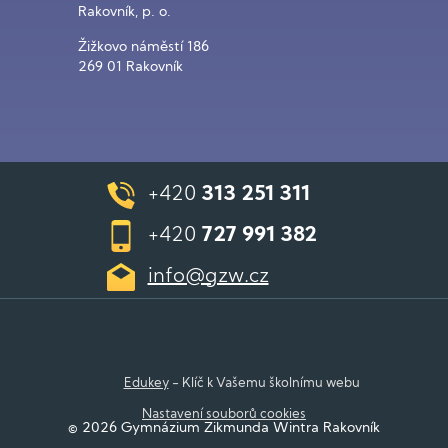
Rakovník, p. o.
Žižkovo náměstí 186
269 01 Rakovník
+420
313 251 311
+420
727 991 382
info@gzw.cz
Edukey
- Klíč k Vašemu školnímu webu
Nastavení souborů cookies
© 2026 Gymnázium Zikmunda Wintra Rakovník