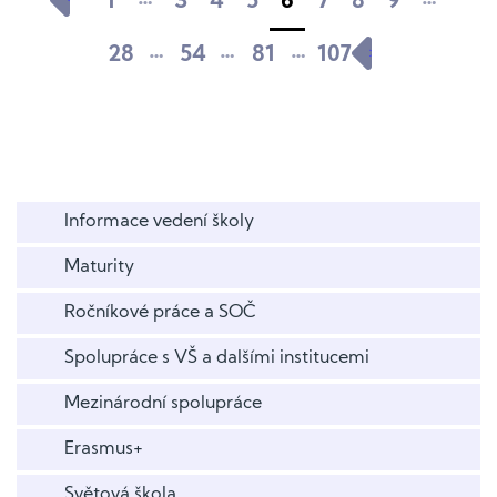
1
3
4
5
6
7
8
9
…
…
…
28
54
81
107
Informace vedení školy
Maturity
Ročníkové práce a SOČ
Spolupráce s VŠ a dalšími institucemi
Mezinárodní spolupráce
Erasmus+
Světová škola