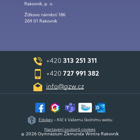
Rakovník, p. o.
Žižkovo náměstí 186
269 01 Rakovník
+420
313 251 311
+420
727 991 382
info@gzw.cz
Edukey
- Klíč k Vašemu školnímu webu
Nastavení souborů cookies
© 2026 Gymnázium Zikmunda Wintra Rakovník