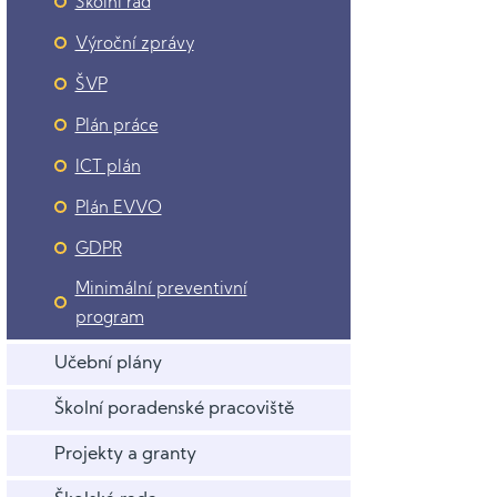
Školní řád
Výroční zprávy
ŠVP
Plán práce
ICT plán
Plán EVVO
GDPR
Minimální preventivní
program
Učební plány
Školní poradenské pracoviště
Projekty a granty