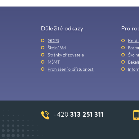
Důležité odkazy
Pro ro
GDPR
Konta
Školní řád
Formu
Stránky zřizovatele
Školn
MŠMT
Bakalá
Prohlášení o přístupnosti
Infor
+420
313 251 311