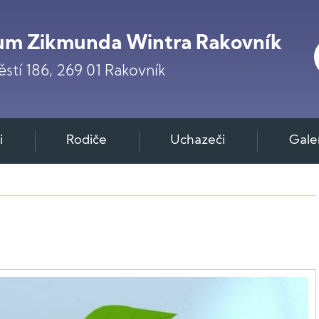
m Zikmunda Wintra Rakovník
stí 186, 269 01 Rakovník
i
Rodiče
Uchazeči
Gale