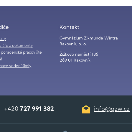
diče
Kontakt
Gymnázium Zikmunda Wintra
kty
Rakovník, p. o.
láře a dokumenty
í poradenské pracoviště
Žižkovo náměstí 186
ři
269 01 Rakovník
mace vedení školy
+420
727 991 382
info@gzw.cz