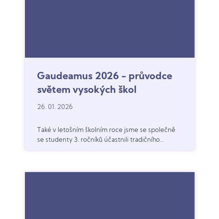
Gaudeamus 2026 - průvodce
světem vysokých škol
26. 01. 2026
Také v letošním školním roce jsme se společně
se studenty 3. ročníků účastnili tradičního
veletrhu vysokých škol Gaudeamus, který se
konal v pražských Letňanech. Tato akce se stala
v rámci kariérového poradenství pevnou
součástí školního programu – snažíme se tím
motivovat studenty k úvahám, jakým směrem
se budou orientovat po složení maturitní
zkoušky. Tou totiž v žádném případě nic
nekončí, ba naopak – tím vše teprve začíná.