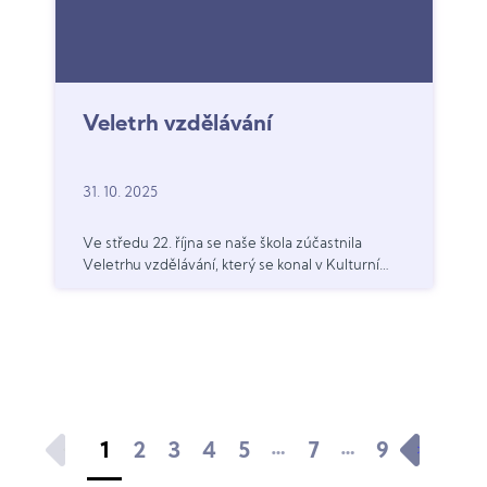
Veletrh vzdělávání
31. 10. 2025
Ve středu 22. října se naše škola zúčastnila
Veletrhu vzdělávání, který se konal v Kulturním
centru Rakovník. Akce byla určena pro žáky
základních škol, kteří se rozhodují o svém
dalším studiu.
…
…
1
2
3
4
5
7
9