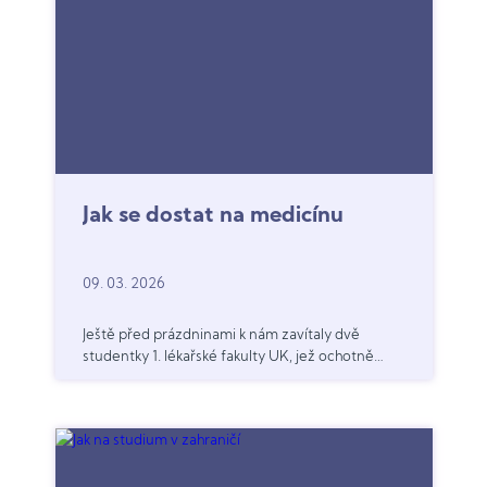
Jak se dostat na medicínu
09. 03. 2026
Ještě před prázdninami k nám zavítaly dvě
studentky 1. lékařské fakulty UK, jež ochotně
sdílely své zkušenosti s těmi, kteří o podobně
náročné cestě zatím jen uvažují.