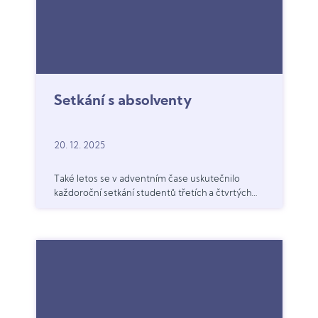
Setkání s absolventy
20. 12. 2025
Také letos se v adventním čase uskutečnilo
každoroční setkání studentů třetích a čtvrtých
ročníků s absolventy gymnázia, kteří dnes
pokračují ve studiu na různých vysokých školác