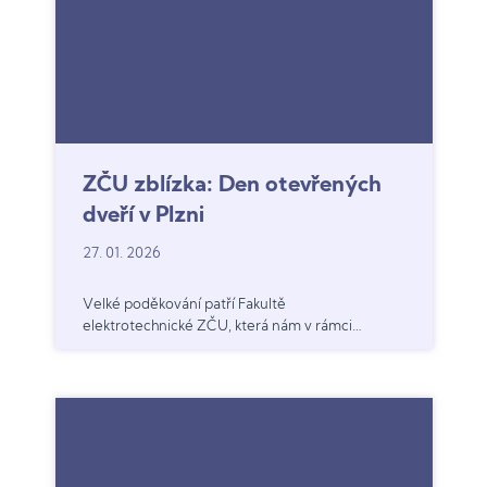
ZČU zblízka: Den otevřených
dveří v Plzni
27. 01. 2026
Velké poděkování patří Fakultě
elektrotechnické ZČU, která nám v rámci
spolupráce zajistila dopravu autobusem
zdarma. Děkujeme!!!