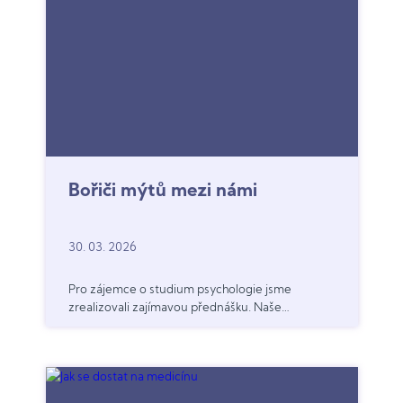
Bořiči mýtů mezi námi
30. 03. 2026
Pro zájemce o studium psychologie jsme
zrealizovali zajímavou přednášku. Naše
pozvání přijaly dvě studentky tohoto oboru z
olomoucké univerzity, aby se s nimi podělily o
vlastní cestě za vysněným oborem.