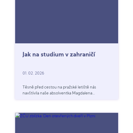
Jak na studium v zahraničí
01. 02. 2026
Těsně před cestou na pražské letiště nás
navštívila naše absolventka Magdalena
Jirkovská, která u nás úspěšně odmaturovala už
loni. Přijela se podělit o své zkušenosti se
studiem v zahraničí a poskytla cenné rady
současným studentům, kteří o podobné cestě
také uvažují.