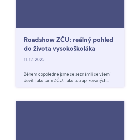
Roadshow ZČU: reálný pohled
do života vysokoškoláka
11. 12. 2025
Během dopoledne jsme se seznámili se všemi
devíti fakultami ZČU: Fakultou aplikovaných
věd, Fakultou ekonomickou, pedagogickou,
právnickou i filozofickou, Fakultou
zdravotnických studií, Fakultou designu a
umění Ladislava Sutnara, Fakultou strojní i
elektrotechnickou.