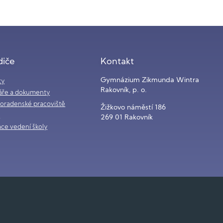
diče
Kontakt
Gymnázium Zikmunda Wintra
ty
Rakovník, p. o.
áře a dokumenty
poradenské pracoviště
Žižkovo náměstí 186
i
269 01 Rakovník
ce vedení školy