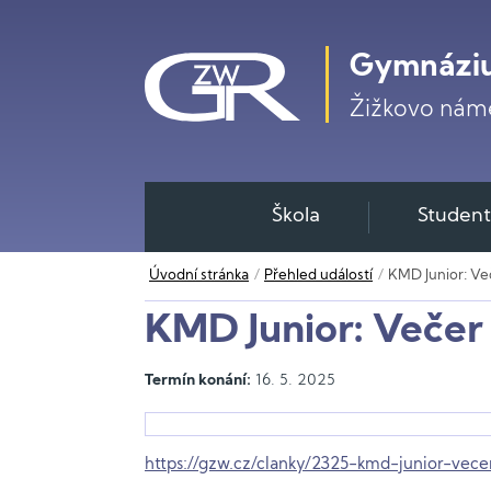
Gymnáziu
Žižkovo námě
Škola
Student
Úvodní stránka
Přehled událostí
KMD Junior: Več
KMD Junior: Večer 
Termín konání:
16. 5. 2025
https://gzw.cz/clanky/2325-kmd-junior-vecer