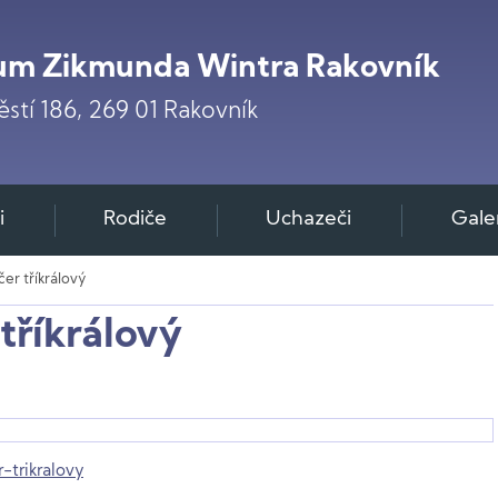
m Zikmunda Wintra Rakovník
stí 186, 269 01 Rakovník
i
Rodiče
Uchazeči
Gale
er tříkrálový
tříkrálový
-trikralovy