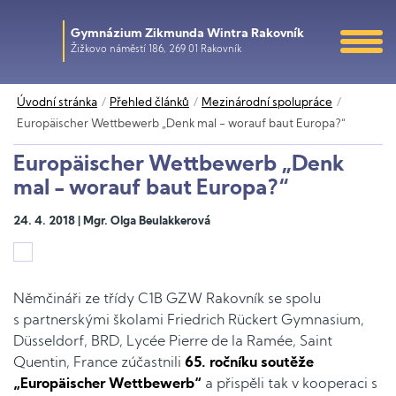
Gymnázium Zikmunda Wintra Rakovník
Žižkovo náměstí 186, 269 01 Rakovník
Úvodní stránka
Přehled článků
Mezinárodní spolupráce
Europäischer Wettbewerb „Denk mal - worauf baut Europa?“
Europäischer Wettbewerb „Denk
mal - worauf baut Europa?“
24. 4. 2018 | Mgr. Olga Beulakkerová
Němčináři ze třídy C1B GZW Rakovník se spolu
s partnerskými školami Friedrich Rückert Gymnasium,
Düsseldorf, BRD, Lycée Pierre de la Ramée, Saint
Quentin, France zúčastnili
65. ročníku soutěže
„Europäischer Wettbewerb“
a přispěli tak v kooperaci s