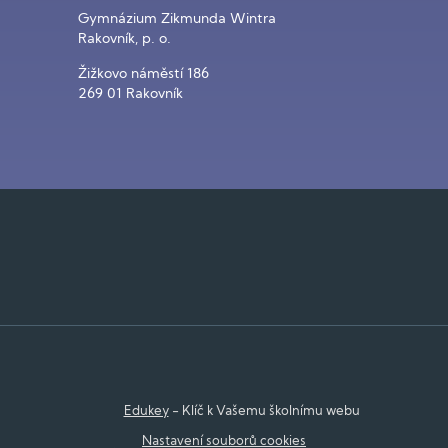
Gymnázium Zikmunda Wintra
Rakovník, p. o.
Žižkovo náměstí 186
269 01 Rakovník
Edukey
- Klíč k Vašemu školnímu webu
Nastavení souborů cookies