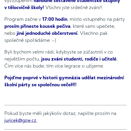
vystoupením
náhodně sestavené studentské skupiny
v tělocvičně školy!
Všichni jste srdečně zváni!!
Program začne v
17:00 hodin
, místo vstupného na párty
prosím přineste
kousek pečiva
, které sami upečete,
nebo
jiné jednoduché občerstvení
.
Všechno pak
společně spořádáme :-)
Byli bychom velmi rádi, kdybyste se zúčastnili v co
největším počtu,
jsou zváni studenti, rodiče i učitelé
.
Čím více nás bude, tím více legrace si užijeme.
Pojďme poprvé v historii gymnázia udělat mezinárodní
školní párty se společnou večeří!!
Pokud byste měli jakýkoliv dotaz, napište prosím na
juricek@gzw.cz