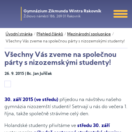
Gymnázium Zikmunda Wintra Rakovník
Žižkovo náměstí 186, 269 01 Rakovník
Úvodní stránka
Přehled článků
Mezinárodní spolupráce
Všechny Vás zveme na společnou párty s nizozemskými studenty!
Všechny Vás zveme na společnou
párty s nizozemskými studenty!
26. 9. 2015 | Bc. Jan Juříček
30. září 2015 (ve středu)
přijedou na návštěvu našeho
gymnázia nizozemští studenti! Setrvají u nás do večera 1.
října, takže společně strávíme celý den.
Holandské studenty přivítáme ve
středu 30. září