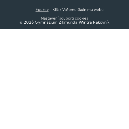
Edukey
- Klíč k Vašemu školnímu webu
Nastavení souborů cookies
© 2026 Gymnázium Zikmunda Wintra Rakovník