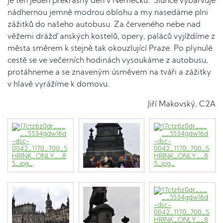
je ten jeden překrásný den v Německu. Slunce vybarvuje
nádhernou jemně modrou oblohu a my nasedáme plni
zážitků do našeho autobusu. Za červeného nebe nad
věžemi drážďanských kostelů, opery, paláců vyjíždíme z
města směrem k stejně tak okouzlující Praze. Po plynulé
cestě se ve večerních hodinách vysoukáme z autobusu,
protáhneme a se znaveným úsměvem na tváři a zážitky
v hlavě vyrážíme k domovu.
Jiří Makovský, C2A