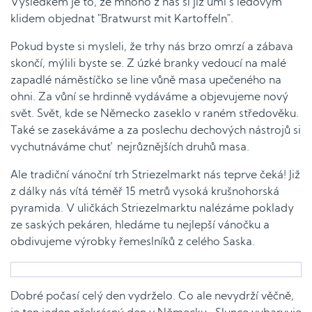
Výsledkem je to, že mnoho z nás si již umí s ledovým
klidem objednat "Bratwurst mit Kartoffeln".
Pokud byste si mysleli, že trhy nás brzo omrzí a zábava
skončí, mýlili byste se. Z úzké branky vedoucí na malé
zapadlé náměstíčko se line vůně masa upečeného na
ohni. Za vůní se hrdinně vydáváme a objevujeme nový
svět. Svět, kde se Německo zaseklo v raném středověku.
Také se zasekáváme a za poslechu dechových nástrojů si
vychutnáváme chuť nejrůznějších druhů masa.
Ale tradiční vánoční trh Striezelmarkt nás teprve čeká! Již
z dálky nás vítá téměř 15 metrů vysoká krušnohorská
pyramida. V uličkách Striezelmarktu nalézáme poklady
ze saských pekáren, hledáme tu nejlepší vánočku a
obdivujeme výrobky řemeslníků z celého Saska.
Dobré počasí celý den vydrželo. Co ale nevydrží věčně,