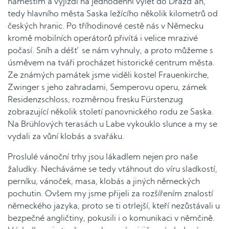
náměstím a vyjíždí na jednodenní výlet do Drážďan,
tedy hlavního města Saska ležícího několik kilometrů od
českých hranic. Po tříhodinové cestě nás v Německu
kromě mobilních operátorů přivítá i velice mrazivé
počasí. Sníh a déšť se nám vyhnuly, a proto můžeme s
úsměvem na tváři procházet historické centrum města.
Ze známých památek jsme viděli kostel Frauenkirche,
Zwinger s jeho zahradami, Semperovu operu, zámek
Residenzschloss, rozměrnou fresku Fürstenzug
zobrazující několik století panovnického rodu ze Saska.
Na Brühlových terasách u Labe vykouklo slunce a my se
vydali za vůní klobás a svařáku.
Proslulé vánoční trhy jsou lákadlem nejen pro naše
žaludky. Necháváme se tedy vtáhnout do víru sladkostí,
perníku, vánoček, masa, klobás a jiných německých
pochutin. Ovšem my jsme přijeli za rozšířením znalostí
německého jazyka, proto se ti otrlejší, kteří nezůstávali u
bezpečné angličtiny, pokusili i o komunikaci v němčině.