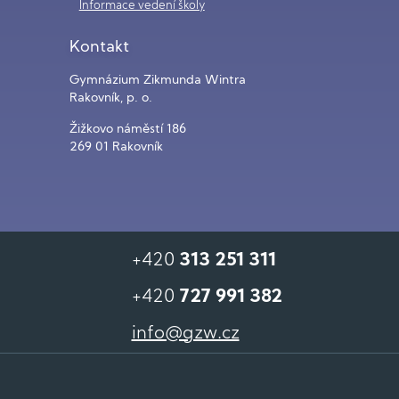
Informace vedení školy
Kontakt
Gymnázium Zikmunda Wintra
Rakovník, p. o.
Žižkovo náměstí 186
269 01 Rakovník
+420
313 251 311
+420
727 991 382
info@gzw.cz