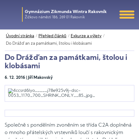
Gymnázium Zikmunda Wintra Rakovník
Žižkovo náměstí 186, 269 01 Rakovník
Úvodní stránka
Přehled článků
Exkurze a výlety
Do Drážďan za památkami, štolou i klobásami
Do Drážďan za památkami, štolou i
klobásami
6. 12. 2016 | Jiří Makovský
Společně s pondělním zvoněním se třída C2A doplněná
o mnoho přátelských vrstevníků loučí s rakovnickým