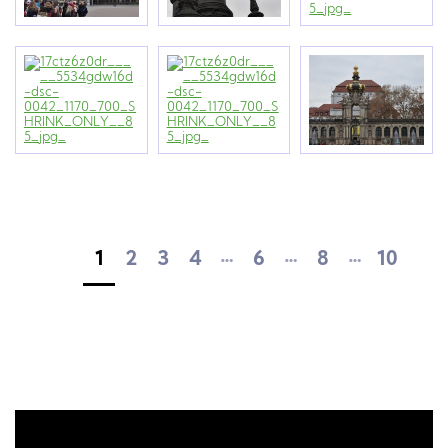
…
…
…
1
2
3
4
6
8
10