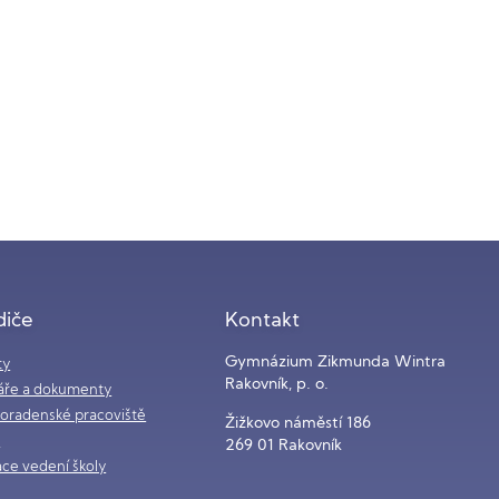
diče
Kontakt
Gymnázium Zikmunda Wintra
ty
Rakovník, p. o.
áře a dokumenty
poradenské pracoviště
Žižkovo náměstí 186
i
269 01 Rakovník
ce vedení školy