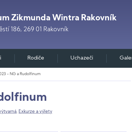
m Zikmunda Wintra Rakovník
stí 186, 269 01 Rakovník
i
Rodiče
Uchazeči
Gale
023 - NG a Rudolfinum
dolfinum
výtvarná
,
Exkurze a výlety